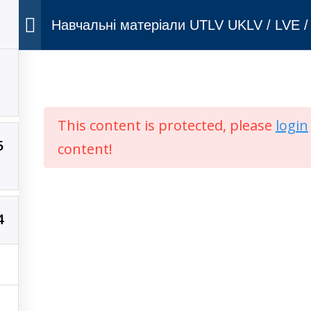
Навчальні матеріали UTLV UKLV / LVE 
LV
This content is protected, please
login
5
вський РСП
Одеський РСП
content!
4
вторське право © 2026 Lviv ACC
–
Тема
OnePress
від FameTheme