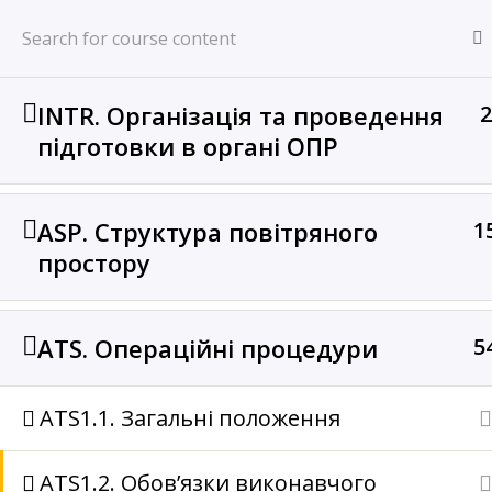
Перейти
LVIV ACC
до
Веб – ресурс органів ОПР Львівського РСП (СОПР)
вмісту
INTR. Організація та проведення
2
Home
Курси
Unit training (UT)
підготовки в органі ОПР
ASP. Структура повітряного
1
Львівський РСП
Дніпро
простору
ATS. Операційні процедури
5
А
ATS1.1. Загальні положення
ATS1.2. Обов’язки виконавчого