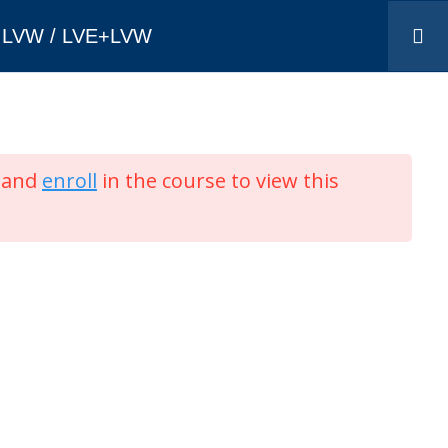
/ LVW / LVE+LVW
IV
DNIPRO
ODESA
KYIV
MUAC
and
enroll
in the course to view this
РСП "Київцентраеро"
s