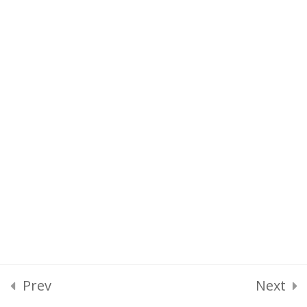
EQPS. Системи та
23
обладнання
HUM. Людський
5
фактор
СAT.
2
Характеристика
повітряного руху/
потоку
MET. Метеорологія
2
Prev
Next