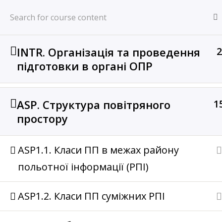
Перейти
LVIV ACC
до
Веб – ресурс органів ОПР Львівського РСП (СОПР)
вмісту
INTR. Організація та проведення
2
Home
Курси
Unit training (UT)
підготовки в органі ОПР
ASP. Структура повітряного
1
Львівський РСП
Дніпро
простору
ASP1.1. Класи ПП в межах району
А
польотної інформації (РПІ)
ASP1.2. Класи ПП суміжних РПІ