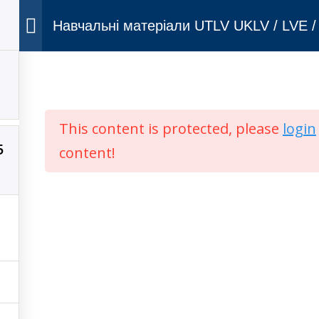
Навчальні матеріали UTLV UKLV / LVE 
LV
This content is protected, please
login
5
вський РСП
Одеський РСП
content!
вторське право © 2026 Lviv ACC
–
Тема
OnePress
від FameTheme