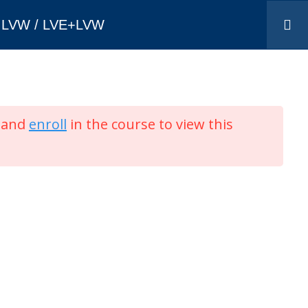
/ LVW / LVE+LVW
IV
DNIPRO
ODESA
KYIV
MUAC
and
enroll
in the course to view this
РСП "Київцентраеро"
s