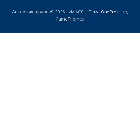
Авторське право © 2026 Lviv ACC
–
Тема
OnePress
від
FameThemes