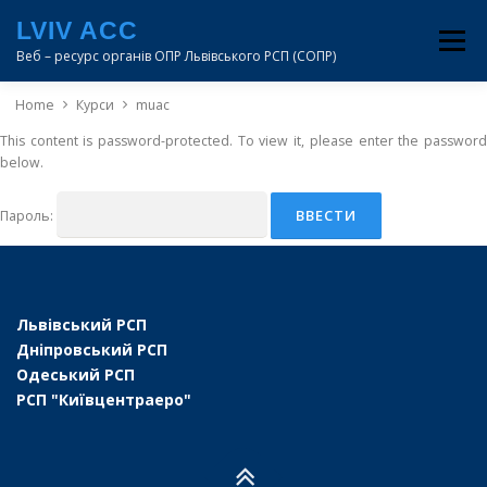
Перейти
LVIV ACC
до
Меню
вмісту
Веб – ресурс органів ОПР Львівського РСП (СОПР)
Home
Курси
muac
LVIV
DNIPRO
ODESA
KYIV
MUAC
This content is password-protected. To view it, please enter the password
below.
Пароль:
Львівський РСП
Дніпровський РСП
Одеський РСП
РСП "Київцентраеро"