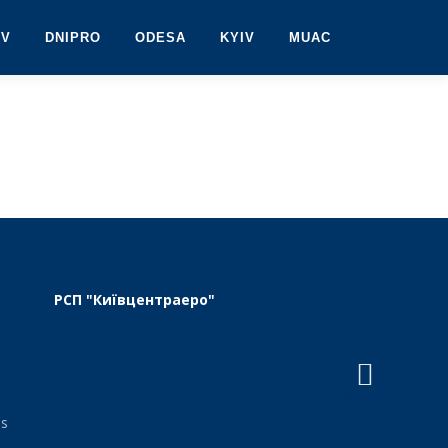
IV
DNIPRO
ODESA
KYIV
MUAC
РСП "Київцентраеро"
s