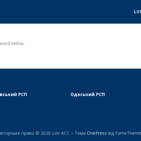
LV
sword below.
вський РСП
Одеський РСП
вторське право © 2026 Lviv ACC
–
Тема
OnePress
від FameTheme