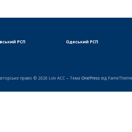
вський РСП
Одеський РСП
вторське право © 2026 Lviv ACC
–
Тема
OnePress
від FameTheme