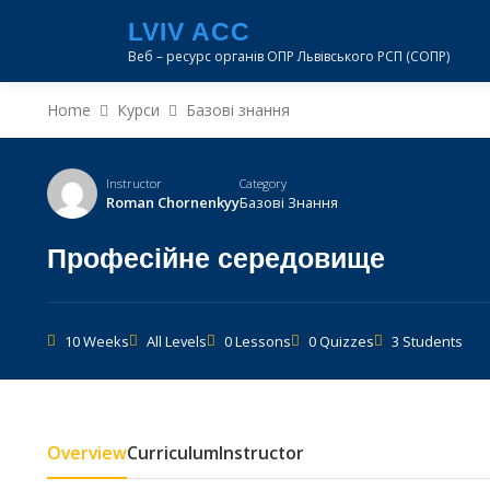
Перейти
LVIV ACC
до
Веб – ресурс органів ОПР Львівського РСП (СОПР)
вмісту
Home
Курси
Базові знання
Instructor
Category
Roman Chornenkyy
Базові Знання
Професійне середовище
10 Weeks
All Levels
0 Lessons
0 Quizzes
3 Students
Overview
Curriculum
Instructor