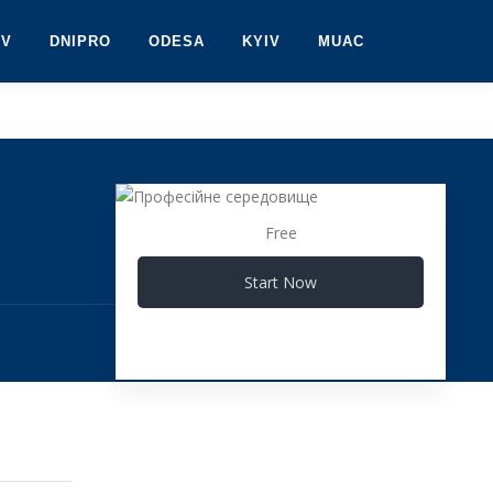
IV
DNIPRO
ODESA
KYIV
MUAC
Free
Start Now