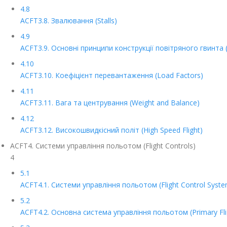
4.8
ACFT3.8. Звалювання (Stalls)
4.9
ACFT3.9. Основні принципи конструкції повітряного гвинта (Ba
4.10
ACFT3.10. Коефіцієнт перевантаження (Load Factors)
4.11
ACFT3.11. Вага та центрування (Weight and Balance)
4.12
ACFT3.12. Високошвидкісний політ (High Speed Flight)
ACFT4. Системи управління польотом (Flight Controls)
4
5.1
ACFT4.1. Системи управління польотом (Flight Control Syste
5.2
ACFT4.2. Основна система управління польотом (Primary Flig