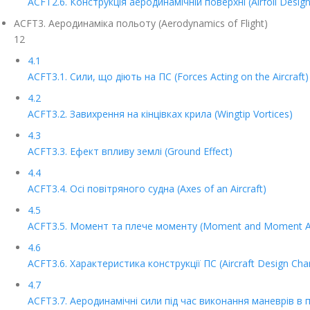
ACFT2.6. Конструкція аеродинамічній поверхні (Airfoil Design
ACFT3. Аеродинаміка польоту (Aerodynamics of Flight)
12
4.1
ACFT3.1. Сили, що діють на ПС (Forces Acting on the Aircraft)
4.2
ACFT3.2. Завихрення на кінцівках крила (Wingtip Vortices)
4.3
ACFT3.3. Ефект впливу землі (Ground Effect)
4.4
ACFT3.4. Осі повітряного судна (Axes of an Aircraft)
4.5
ACFT3.5. Момент та плече моменту (Moment and Moment 
4.6
ACFT3.6. Характеристика конструкції ПС (Aircraft Design Chara
4.7
ACFT3.7. Аеродинамічні сили під час виконання маневрів в п