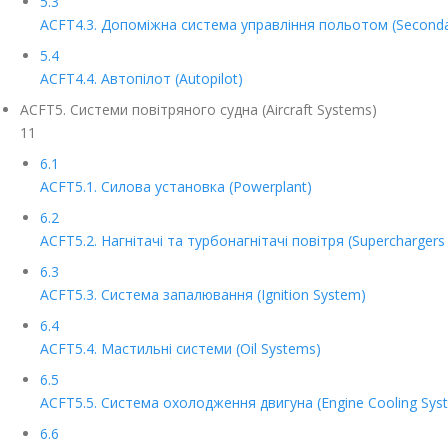
5.3
ACFT4.3. Допоміжна система управління польотом (Secondary
5.4
ACFT4.4. Автопілот (Autopilot)
ACFT5. Системи повітряного судна (Aircraft Systems)
11
6.1
ACFT5.1. Силова установка (Powerplant)
6.2
ACFT5.2. Нагнітачі та турбонагнітачі повітря (Superchargers
6.3
ACFT5.3. Система запалювання (Ignition System)
6.4
ACFT5.4. Мастильні системи (Oil Systems)
6.5
ACFT5.5. Система охолодження двигуна (Engine Cooling Sys
6.6