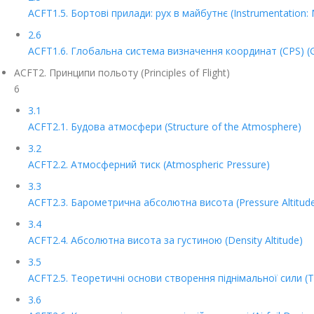
ACFT1.5. Бортові прилади: рух в майбутнє (Instrumentation: M
2.6
ACFT1.6. Глобальна система визначення координат (СРS) (Gl
ACFT2. Принципи польоту (Principles of Flight)
6
3.1
ACFT2.1. Будова атмосфери (Structure of the Atmosphere)
3.2
ACFT2.2. Атмосферний тиск (Atmospheric Pressure)
3.3
ACFT2.3. Барометрична абсолютна висота (Pressure Altitud
3.4
ACFT2.4. Абсолютна висота за густиною (Density Altitude)
3.5
ACFT2.5. Теоретичні основи створення піднімальної сили (The
3.6