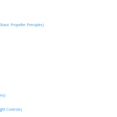
sic Propeller Principles)
ms)
ht Controls)