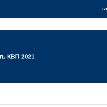
LV
ть КВП-2021