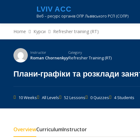
Перейти
LVIV ACC
до
Веб – ресурс органів ОПР Львівського РСП (СОПР)
вмісту
Home
Курси
Refresher training (RT)
Instructor
Category
Roman Chornenkyy
Refresher Training (RT)
Плани-графіки та розклади заня
10 Weeks
All Levels
52 Lessons
0 Quizzes
4 Students
Overview
Curriculum
Instructor