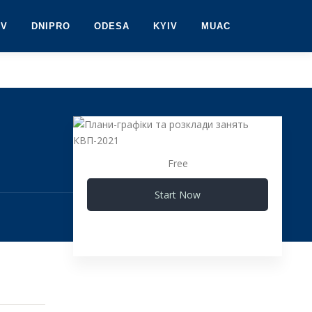
IV
DNIPRO
ODESA
KYIV
MUAC
Free
Start Now