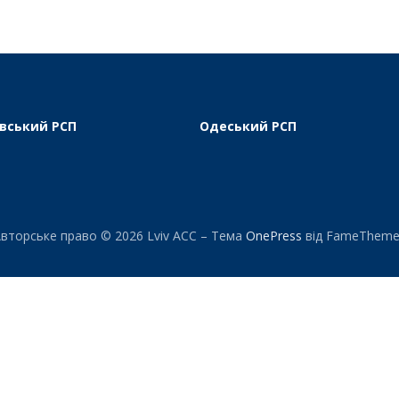
вський РСП
Одеський РСП
вторське право © 2026 Lviv ACC
–
Тема
OnePress
від FameTheme