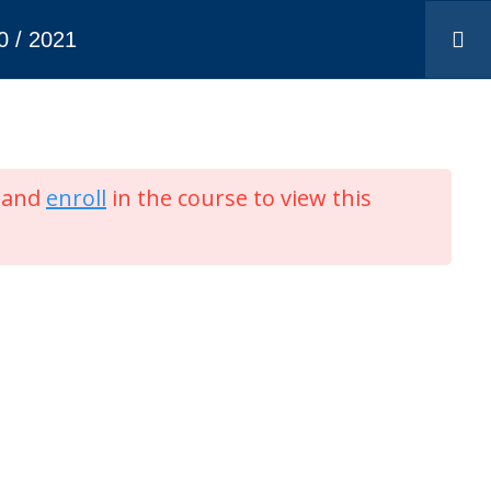
0 / 2021
IV
DNIPRO
ODESA
KYIV
MUAC
and
enroll
in the course to view this
РСП "Київцентраеро"
s