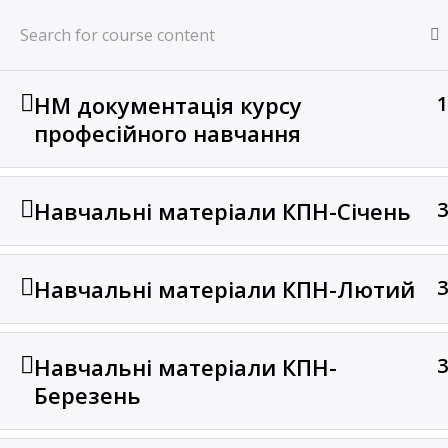
Перейти
LVIV ACC
до
Веб – ресурс органів ОПР Львівського РСП (СОПР)
вмісту
НМ документація курсу
1
Home
Курси
Тренажерний центр
професійного навчання
Навчальні матеріали КПН-Січень
3
Львівський РСП
Дніпро
Навчальні матеріали КПН-Лютий
3
А
Навчальні матеріали КПН-
3
Березень