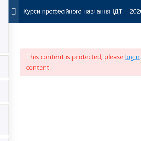
Курси професійного навчання ІДТ – 202
LV
This content is protected, please
login
вський РСП
Одеський РСП
content!
вторське право © 2026 Lviv ACC
–
Тема
OnePress
від FameTheme