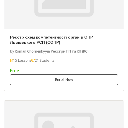
Реєстр схем компетентності органів ОПР
Львівського РСП (СОПР)
by
Roman Chornenkyy
in
Реєстри ПП та КП (RC)
15 Lessons
21 Students
Free
Enroll Now