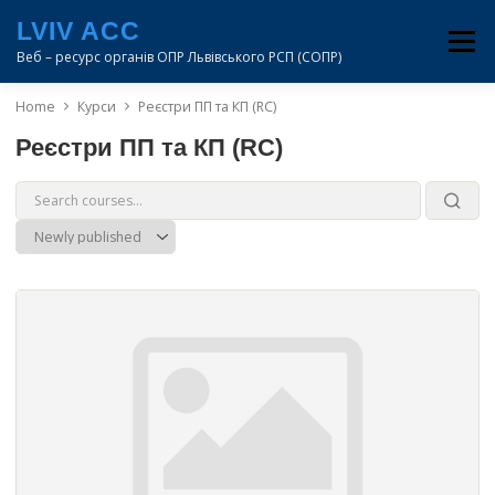
Перейти
LVIV ACC
до
Меню
вмісту
Веб – ресурс органів ОПР Львівського РСП (СОПР)
Home
Курси
Реєстри ПП та КП (RC)
LVIV
DNIPRO
ODESA
KYIV
MUAC
Реєстри ПП та КП (RC)