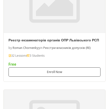
Реєстр екзаменаторів органів ОПР Львівського РСП
by
Roman Chornenkyy
in
Реєстри власників допусків (RE)
32 Lessons
3 Students
Free
Enroll Now