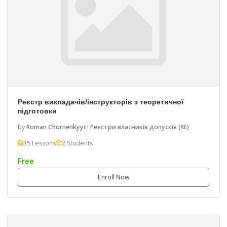
Реєстр викладачів/інструкторів з теоретичної
підготовки
by
Roman Chornenkyy
in
Реєстри власників допусків (RE)
35 Lessons
2 Students
Free
Enroll Now