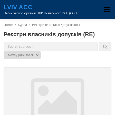
Перейти
LVIV ACC
до
Меню
вмісту
Веб – ресурс органів ОПР Львівського РСП (СОПР)
Home
Курси
Реєстри власників допусків (RE)
LVIV
DNIPRO
ODESA
KYIV
MUAC
Реєстри власників допусків (RE)