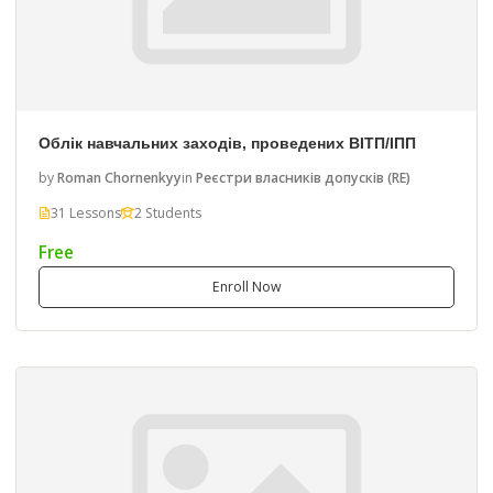
Облік навчальних заходів, проведених ВІТП/ІПП
by
Roman Chornenkyy
in
Реєстри власників допусків (RE)
31 Lessons
2 Students
Free
Enroll Now