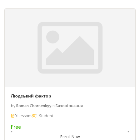
Людський фактор
by
Roman Chornenkyy
in
Базові знання
0 Lessons
1 Student
Free
Enroll Now