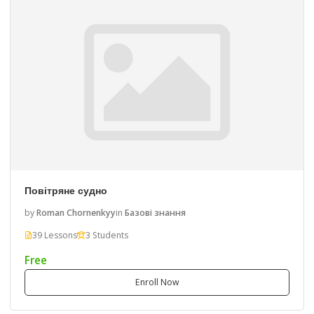
Повітряне судно
by
Roman Chornenkyy
in
Базові знання
39 Lessons
3 Students
Free
Enroll Now