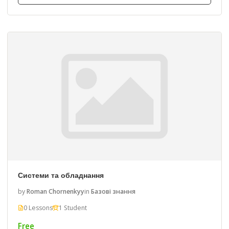
Системи та обладнання
by
Roman Chornenkyy
in
Базові знання
0 Lessons
1 Student
Free