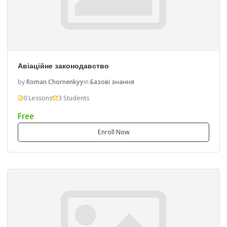
Авіаційне законодавство
by
Roman Chornenkyy
in
Базові знання
0 Lessons
3 Students
Free
Enroll Now