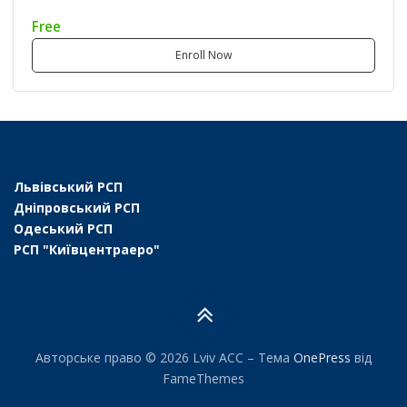
Free
Enroll Now
Львівський РСП
Дніпровський РСП
Одеський РСП
РСП "Київцентраеро"
Авторське право © 2026 Lviv ACC
–
Тема
OnePress
від
FameThemes