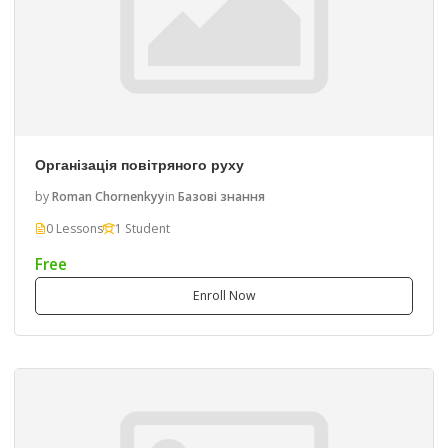
Організація повітряного руху
by
Roman Chornenkyy
in
Базові знання
0 Lessons
1 Student
Free
Enroll Now