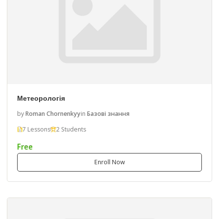
Метеорологія
by
Roman Chornenkyy
in
Базові знання
7 Lessons
2 Students
Free
Enroll Now