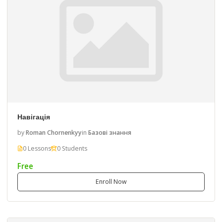
Навігація
by
Roman Chornenkyy
in
Базові знання
0 Lessons
0 Students
Free
Enroll Now